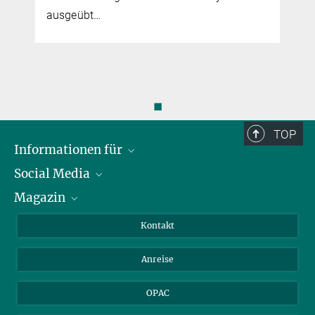
ausgeübt…
◼
TOP
Informationen für
Social Media
Journalist*innen
Magazin
Stipendiat*innen
LinkedIn
Bibliotheksgäste
Instagram
Private Law Gazette
Kontakt
Bewerber*innen
Mastodon
Anreise
Gerichte und Behörden
OPAC