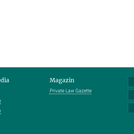
edia
Magazin
Private Law Gazette
m
n