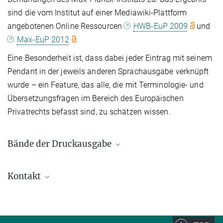
sind die vom Institut auf einer Mediawiki-Plattform
angebotenen Online Ressourcen
HWB-EuP 2009
und
Max-EuP 2012
.
Eine Besonderheit ist, dass dabei jeder Eintrag mit seinem
Pendant in der jeweils anderen Sprachausgabe verknüpft
wurde – ein Feature, das alle, die mit Terminologie- und
Übersetzungsfragen im Bereich des Europäischen
Privatrechts befasst sind, zu schätzen wissen.
Bände der Druckausgabe
Kontakt
Lesezugriff
HWB-EuP 2009
David Schröder-Micheel
(Administration)
Max-EuP 2012
Max-Planck-Institut für ausländisches und internationales