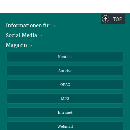
TOP
Informationen für
Social Media
Journalist*innen
Magazin
Stipendiat*innen
LinkedIn
Bibliotheksgäste
Instagram
Private Law Gazette
Kontakt
Bewerber*innen
Mastodon
Anreise
Gerichte und Behörden
OPAC
MPG
Intranet
Webmail