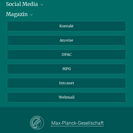
Social Media
Journalist*innen
Magazin
Stipendiat*innen
LinkedIn
Bibliotheksgäste
Instagram
Private Law Gazette
Kontakt
Bewerber*innen
Mastodon
Anreise
Gerichte und Behörden
OPAC
MPG
Intranet
Webmail
Max-Planck-Gesellschaft