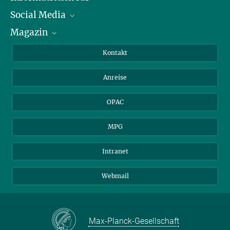
Social Media
Journalist*innen
Magazin
Stipendiat*innen
LinkedIn
Bibliotheksgäste
Instagram
Private Law Gazette
Kontakt
Bewerber*innen
Mastodon
Anreise
Gerichte und Behörden
OPAC
MPG
Intranet
Webmail
Max-Planck-Gesellschaft