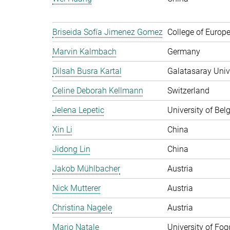
Briseida Sofía Jimenez Gomez
College of Europ
Marvin Kalmbach
Germany
Dilsah Busra Kartal
Galatasaray Unive
Celine Deborah Kellmann
Switzerland
Jelena Lepetic
University of Bel
Xin Li
China
Jidong Lin
China
Jakob Mühlbacher
Austria
Nick Mutterer
Austria
Christina Nagele
Austria
Mario Natale
University of Fogg