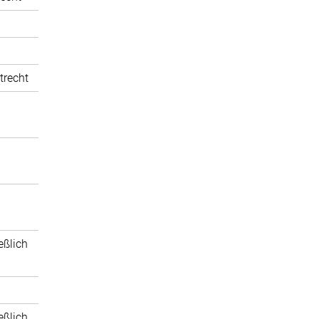
trecht
eßlich
eßlich