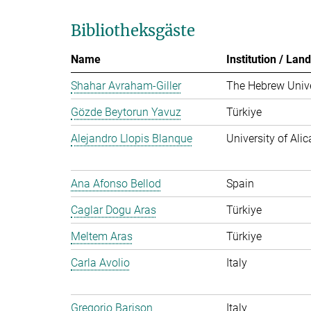
Bibliotheksgäste
Name
Institution / Land
Shahar Avraham-Giller
The Hebrew Univer
Gözde Beytorun Yavuz
Türkiye
Alejandro Llopis Blanque
University of Alic
Ana Afonso Bellod
Spain
Caglar Dogu Aras
Türkiye
Meltem Aras
Türkiye
Carla Avolio
Italy
Gregorio Barison
Italy