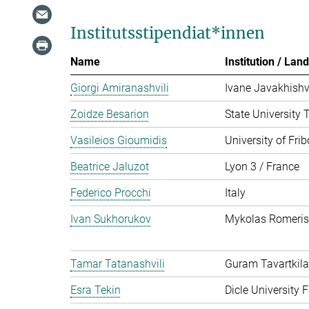
Institutsstipendiat*innen
Name
Institution / Land
Giorgi Amiranashvili
Ivane Javakhishvil
Zoidze Besarion
State University T
Vasileios Gioumidis
University of Fri
Beatrice Jaluzot
Lyon 3 / France
Federico Procchi
Italy
Ivan Sukhorukov
Mykolas Romeris 
Tamar Tatanashvili
Guram Tavartkila
Esra Tekin
Dicle University 