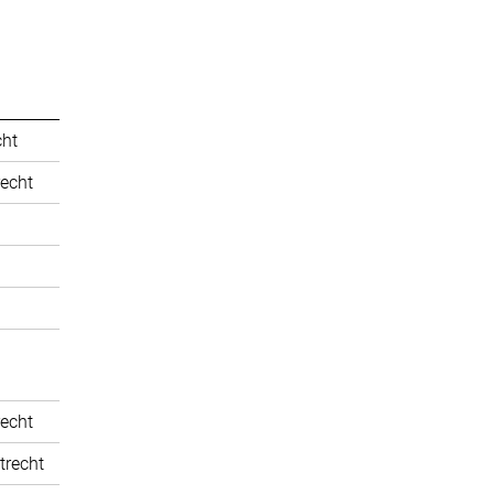
cht
recht
recht
trecht