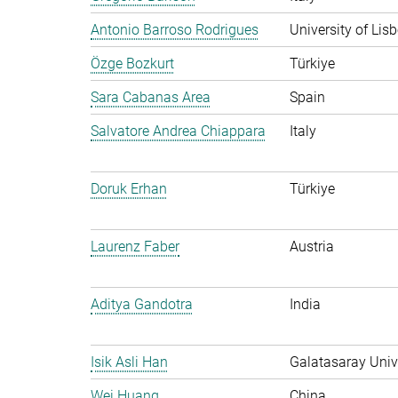
Antonio Barroso Rodrigues
University of Lis
Özge Bozkurt
Türkiye
Sara Cabanas Area
Spain
Salvatore Andrea Chiappara
Italy
Doruk Erhan
Türkiye
Laurenz Faber
Austria
Aditya Gandotra
India
Isik Asli Han
Galatasaray Unive
Wei Huang
China