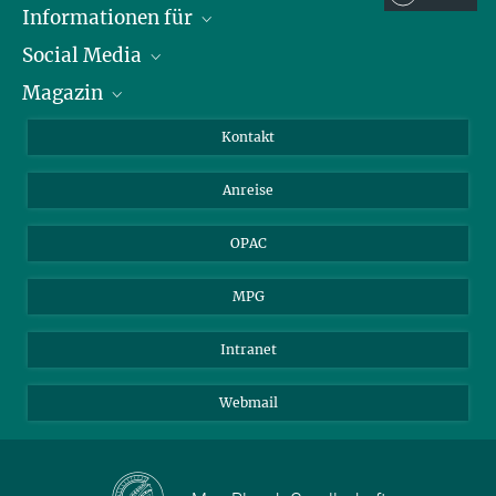
Informationen für
Social Media
Journalist*innen
Magazin
Stipendiat*innen
LinkedIn
Bibliotheksgäste
Instagram
Private Law Gazette
Kontakt
Bewerber*innen
Mastodon
Anreise
Gerichte und Behörden
OPAC
MPG
Intranet
Webmail