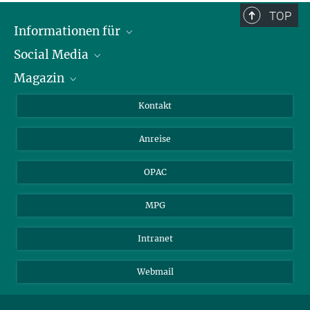
TOP
Informationen für
Social Media
Journalist*innen
Magazin
Stipendiat*innen
LinkedIn
Bibliotheksgäste
Instagram
Private Law Gazette
Kontakt
Bewerber*innen
Mastodon
Anreise
Gerichte und Behörden
OPAC
MPG
Intranet
Webmail