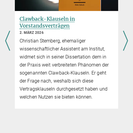
Die Anwendbarkeit fremden
Kartellrechts
28. MAI 2025
Kartellschadensersatzklagen gewinnen
zunehmend an Bedeutung. Jakob Olbing,
ehemaliger wissenschaftlicher Assistent am
Institut, unternimmt in seiner Dissertation
eine rechtsvergleichende Untersuchung der
Anwendbarkeit fremden Kartellrechts durch
deutsche und US-amerikanische Gerichte.
Nach einer abschließenden Bewertung der
gegenwärtigen Rechtslage…