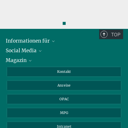
◼
TOP
Informationen für
Social Media
Journalist*innen
Magazin
Stipendiat*innen
LinkedIn
Bibliotheksgäste
Instagram
Private Law Gazette
Kontakt
Bewerber*innen
Mastodon
Anreise
Gerichte und Behörden
OPAC
MPG
Intranet