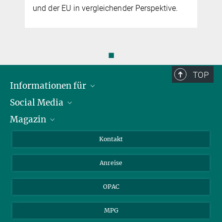
und der EU in vergleichender Perspektive.
◼
TOP
Informationen für
Social Media
Journalist*innen
Magazin
Stipendiat*innen
LinkedIn
Bibliotheksgäste
Instagram
Private Law Gazette
Kontakt
Bewerber*innen
Mastodon
Anreise
Gerichte und Behörden
OPAC
MPG