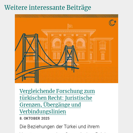
+49 40 419 00 - 463
Weitere interessante Beiträge
fleischer@mpipriv.de
Vergleichende Forschung zum
türkischen Recht: Juristische
Grenzen, Übergänge und
Verbindungslinien
8. OKTOBER 2025
Die Beziehungen der Türkei und ihrem