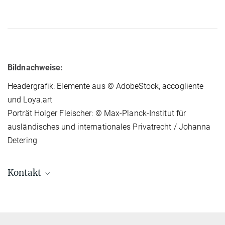
Bildnachweise:
Headergrafik: Elemente aus © AdobeStock, accogliente
und Loya.art
Porträt Holger Fleischer: © Max-Planck-Institut für
ausländisches und internationales Privatrecht / Johanna
Detering
Kontakt
Prof. Dr. Dr. h.c. Dr. h.c. Holger Fleischer, LL.M.
(Univ. of Michigan), Dipl.-Kfm.
Direktor