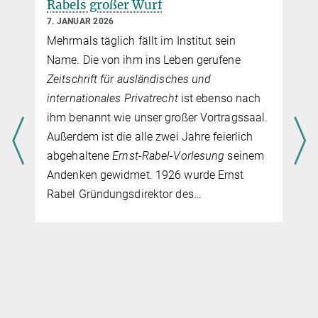
Vergleichende Forschung zum
türkischen Recht: Juristische
Grenzen, Übergänge und
Verbindungslinien
8. OKTOBER 2025
Die Beziehungen der Türkei und ihrem
Vorgängerstaat, dem Osmanischen Reich,
mit Europa reichen weit in die Geschichte
zurück. Inzwischen ist das Land einer der
größten Handelspartner und gleichzeitig
Beitrittskandidat der Europäischen Union.
Das türkische Recht zählt zu den
wichtigsten ausländischen
Rechtsordnungen, mit denen sich die
juristische Praxis in Deutschland und der EU
auseinandersetzt. „Ebenso groß ist die
Relevanz des deutschen und europäischen