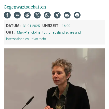
Gegenwartsdebatten
DATUM:
UHRZEIT:
31.01.2025
16:00
ORT:
Max-Planck-Institut für ausländisches und
internationales Privatrecht