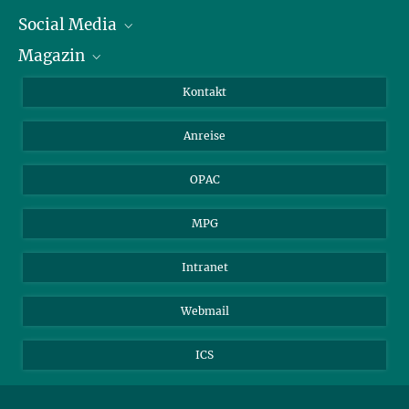
Social Media
Journalist*innen
Magazin
Stipendiat*innen
LinkedIn
Bibliotheksgäste
Instagram
Private Law Gazette
Kontakt
Bewerber*innen
Mastodon
Anreise
Gerichte und Behörden
OPAC
MPG
Intranet
Webmail
ICS