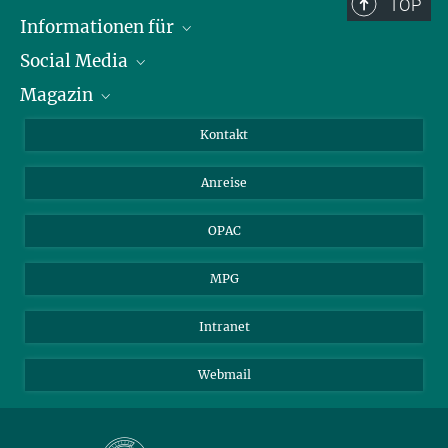
TOP
Informationen für
Social Media
Journalist*innen
Magazin
Stipendiat*innen
LinkedIn
Bibliotheksgäste
Instagram
Private Law Gazette
Kontakt
Bewerber*innen
Mastodon
Anreise
Gerichte und Behörden
OPAC
MPG
Intranet
Webmail