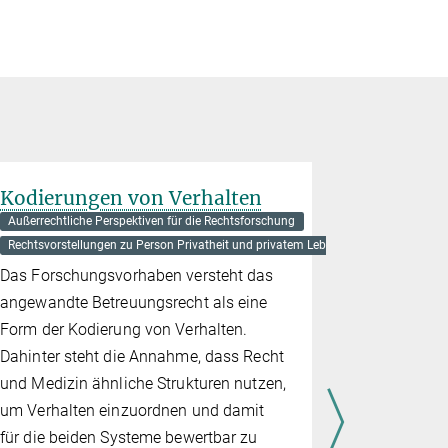
Kodierungen von Verhalten
Geschwi
Recht un
Außerrechtliche Perspektiven für die Rechtsforschung
Sozialw
Rechtsvorstellungen zu Person Privatheit und privatem Leben
Außerrechtlic
Das Forschungsvorhaben versteht das
Familienrech
angewandte Betreuungsrecht als eine
Obwohl Ges
Form der Kodierung von Verhalten.
Familienkre
Dahinter steht die Annahme, dass Recht
Familienre
und Medizin ähnliche Strukturen nutzen,
wenig für i
um Verhalten einzuordnen und damit
interessier
für die beiden Systeme bewertbar zu