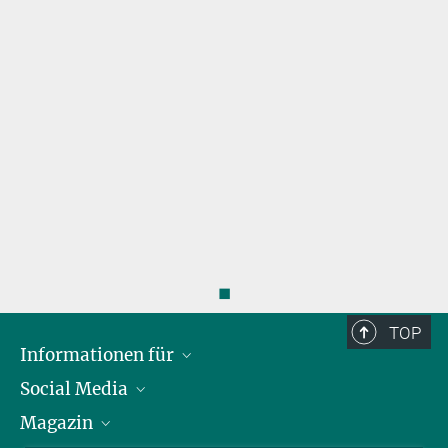
◼
TOP
Informationen für
Social Media
Journalist*innen
Magazin
Stipendiat*innen
LinkedIn