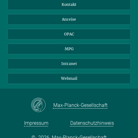
Bibliotheksgäste
Instagram
Private Law Gazette
Kontakt
Bewerber*innen
Mastodon
Anreise
Gerichte und Behörden
OPAC
MPG
Intranet
Webmail
Max-Planck-Gesellschaft
Impressum
Datenschutzhinweis
©
2026, Max-Planck-Gesellschaft