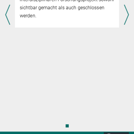
Richtu
sichtbar gemacht als auch geschlossen
einer 
werden.
Famili
gesell
auch n
◼