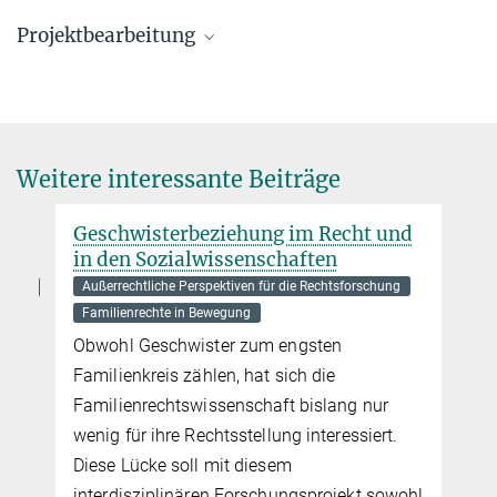
Projektbearbeitung
Prof. Dr. Anne Röthel
Direktorin, Chair von Max Planck Law
+49 40 419 00 - 501
roethel@mpipriv.de
Weitere interessante Beiträge
Geschwisterbeziehung im Recht und
Famil
in den Sozialwissenschaften
Bedi
Spät
Außerrechtliche Perspektiven für die Rechtsforschung
Außerr
Familienrechte in Bewegung
Famili
Obwohl Geschwister zum engsten
Entwic
Familienkreis zählen, hat sich die
Famili
Familienrechtswissenschaft bislang nur
den so
wenig für ihre Rechtsstellung interessiert.
Modern
Diese Lücke soll mit diesem
beantw
interdisziplinären Forschungsprojekt sowohl