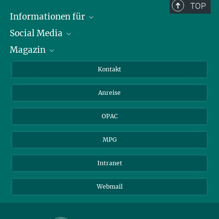
TOP
Informationen für
Social Media
Journalist*innen
Magazin
Stipendiat*innen
LinkedIn
Bibliotheksgäste
Instagram
Private Law Gazette
Kontakt
Bewerber*innen
Mastodon
Anreise
Gerichte und Behörden
OPAC
MPG
Intranet
Webmail