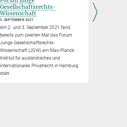
Forum junge
Das Priv
Gesellschaftsrechts-
27. AUGUST 2
Wissenschaft
Vom 25. bi
3. SEPTEMBER 2021
die 31. Jah
Am 2. und 3. September 2021 fand
Junge Zivi
bereits zum zweiten Mal das Forum
unter dem 
Junge Gesellschaftsrechts-
im Privatre
Wissenschaft (JGW) am Max-Planck-
unter Bete
Institut für ausländisches und
Instituts f
internationales Privatrecht in Hamburg
internation
statt.
statt.