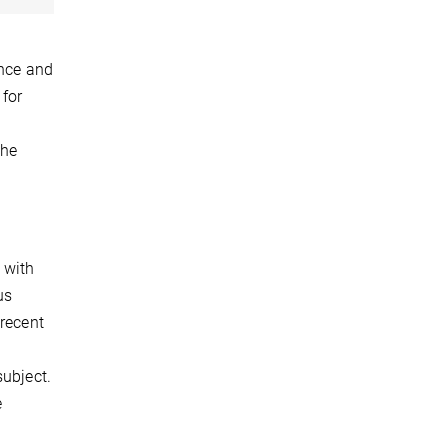
ence and
 for
the
 with
us
 recent
subject.
e