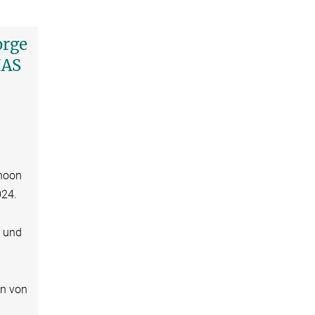
orge
IAS
rnoon
024.
s und
on von