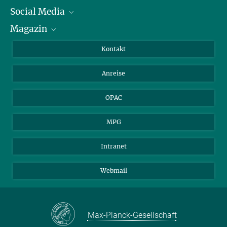
Social Media
Journalist*innen
Magazin
Stipendiat*innen
LinkedIn
Bibliotheksgäste
Instagram
Private Law Gazette
Kontakt
Bewerber*innen
Mastodon
Anreise
Gerichte und Behörden
OPAC
MPG
Intranet
Webmail
Max-Planck-Gesellschaft