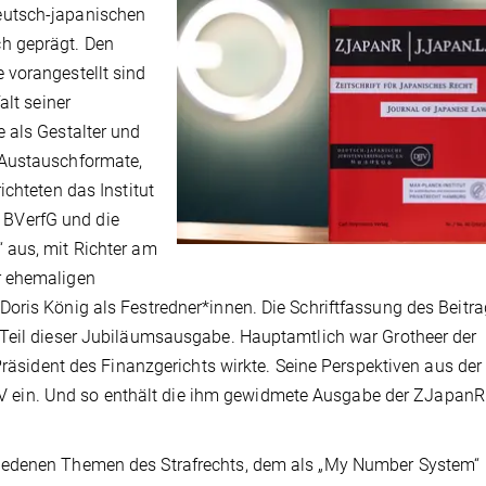
eutsch-japanischen
h geprägt. Den
 vorangestellt sind
alt seiner
 als Gestalter und
 Austauschformate,
ichteten das Institut
BVerfG und die
 aus, mit Richter am
r ehemaligen
oris König als Festredner*innen. Die Schriftfassung des Beitr
 Teil dieser Jubiläumsausgabe. Hauptamtlich war Grotheer der
Präsident des Finanzgerichts wirkte. Seine Perspektiven aus der
 DJJV ein. Und so enthält die ihm gewidmete Ausgabe der ZJapan
iedenen Themen des Strafrechts, dem als „My Number System“