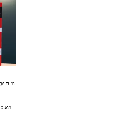
ags zum
R auch