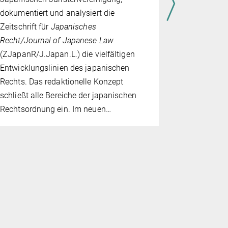
Japanese L
dokumentiert und analysiert die
Universität
Zeitschrift für
Japanisches
veranstalte
Recht/Journal of Japanese Law
zum 15. No
(ZJapanR/J.Japan.L.) die vielfältigen
mit dem Th
Entwicklungslinien des japanischen
of Researc
Rechts. Das redaktionelle Konzept
MPI. Time 
schließt alle Bereiche der japanischen
Vortragen
Rechtsordnung ein. Im neuen…