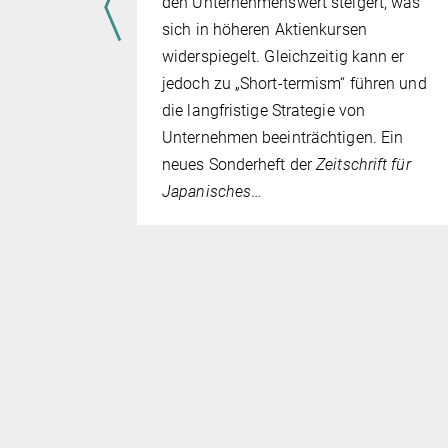
den Unternehmenswert steigert, was
he
sich in höheren Aktienkursen
 die
widerspiegelt. Gleichzeitig kann er
jedoch zu „Short-termism“ führen und
trolliert
die langfristige Strategie von
sie dabei
Unternehmen beeinträchtigen. Ein
rten
neues Sonderheft der
Zeitschrift für
Japanisches
…