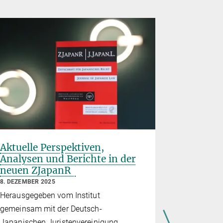
Aktuelle Perspektiven,
40 Jahr
Analysen und Berichte in der
japanis
neuen ZJapanR
26. NOVEMBE
8. DEZEMBER 2025
Gemeinsam 
Herausgegeben vom Institut
Japanische
gemeinsam mit der Deutsch-
(DJJV), de
Japanischen Juristenvereinigung,