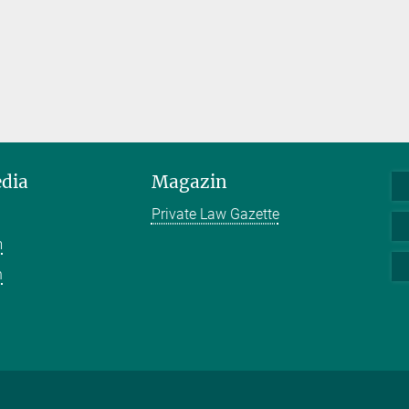
edia
Magazin
Private Law Gazette
m
n