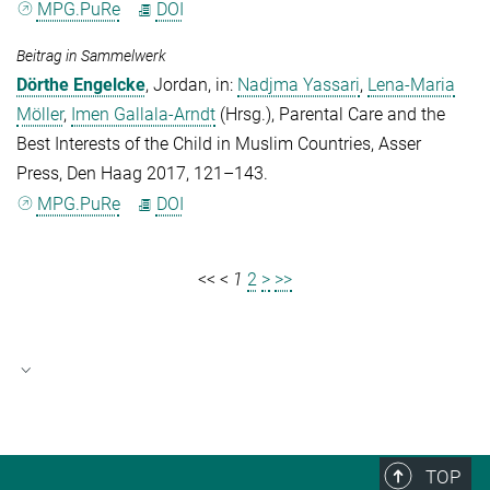
MPG.PuRe
DOI
Beitrag in Sammelwerk
Dörthe Engelcke
, Jordan, in:
Nadjma Yassari
,
Lena-Maria
Möller
,
Imen Gallala-Arndt
(Hrsg.)
, Parental Care and the
Best Interests of the Child in Muslim Countries, Asser
Press, Den Haag 2017, 121–143.
MPG.PuRe
DOI
<<
<
1
2
>
>>
Gesamtverzeichnis (PDF)
Schriftenverzeichnis
TOP
124.51 kB