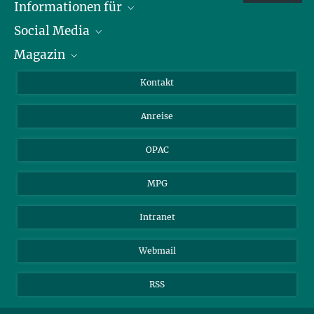
Informationen für
Social Media
Journalist*innen
Magazin
Stipendiat*innen
LinkedIn
Bibliotheksgäste
Instagram
Private Law Gazette
Kontakt
Bewerber*innen
Mastodon
Anreise
Gerichte und Behörden
OPAC
MPG
Intranet
Webmail
RSS