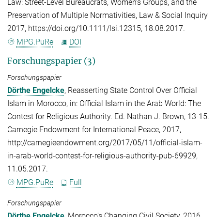
Law: Street-Level Bureaucrats, Women’s Groups, and the
Preservation of Multiple Normativities, Law & Social Inquiry
2017, https://doi.org/10.1111/lsi.12315, 18.08.2017.
MPG.PuRe
DOI
Forschungspapier (3)
Forschungspapier
Dörthe Engelcke
, Reasserting State Control Over Official
Islam in Morocco, in: Official Islam in the Arab World: The
Contest for Religious Authority. Ed. Nathan J. Brown, 13-15.
Carnegie Endowment for International Peace, 2017,
http://carnegieendowment.org/2017/05/11/official-islam-
in-arab-world-contest-for-religious-authority-pub-69929,
11.05.2017.
MPG.PuRe
Full
Forschungspapier
Dörthe Engelcke
, Morocco's Changing Civil Society, 2016,