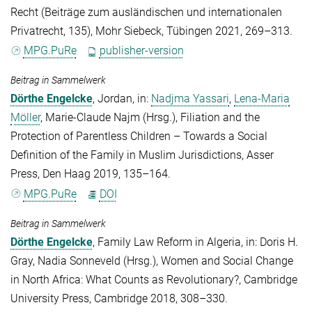
Recht (Beiträge zum ausländischen und internationalen
Privatrecht, 135), Mohr Siebeck, Tübingen 2021, 269–313.
MPG.PuRe
publisher-version
Beitrag in Sammelwerk
Dörthe Engelcke
, Jordan, in:
Nadjma Yassari
,
Lena-Maria
Möller
,
Marie-Claude Najm
(Hrsg.)
, Filiation and the
Protection of Parentless Children – Towards a Social
Definition of the Family in Muslim Jurisdictions, Asser
Press, Den Haag 2019, 135–164.
MPG.PuRe
DOI
Beitrag in Sammelwerk
Dörthe Engelcke
, Family Law Reform in Algeria, in:
Doris H.
Gray
,
Nadia Sonneveld
(Hrsg.)
, Women and Social Change
in North Africa: What Counts as Revolutionary?, Cambridge
University Press, Cambridge 2018, 308–330.