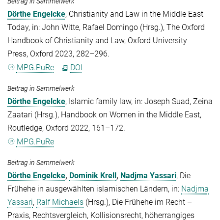
Beitrag in Sammelwerk
Dörthe Engelcke
, Christianity and Law in the Middle East
Today, in:
John Witte
,
Rafael Domingo
(Hrsg.)
, The Oxford
Handbook of Christianity and Law, Oxford University
Press, Oxford 2023, 282–296.
MPG.PuRe
DOI
Beitrag in Sammelwerk
Dörthe Engelcke
, Islamic family law, in:
Joseph Suad
,
Zeina
Zaatari
(Hrsg.)
, Handbook on Women in the Middle East,
Routledge, Oxford 2022, 161–172.
MPG.PuRe
Beitrag in Sammelwerk
Dörthe Engelcke
,
Dominik Krell
,
Nadjma Yassari
, Die
Frühehe in ausgewählten islamischen Ländern, in:
Nadjma
Yassari
,
Ralf Michaels
(Hrsg.)
, Die Frühehe im Recht –
Praxis, Rechtsvergleich, Kollisionsrecht, höherrangiges