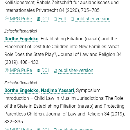
Kollisionsrecht, Rabels Zeitschrift für ausländisches und
internationales Privatrecht 84 (2020), 705–785.
MPG.PuRe
DOI
Full
publisher-version
Zeitschriftenartikel
Dörthe Engelcke
, Establishing Filiation (nasab) and the
Placement of Destitute Children into New Families: What
Role Does the State Play?, Journal of Law and Religion 34
(2019), 408–432.
MPG.PuRe
DOI
publisher-version
Zeitschriftenartikel
Dörthe Engelcke
,
Nadjma Yassari
, Symposium
Introduction – Child Law in Muslim Jurisdictions: The Role
of the State in Establishing Filiation (nasab) and Protecting
Parentless Children, Journal of Law and Religion 34 (2019),
332–335.
MPG.PuRe
DOI
publisher-version