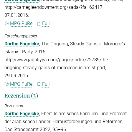
http://carnegieendowment.org/sada/?fa=62417,
07.01.2016.
MPG.PuRe
Full
Forschungspapier
Dörthe Engelcke
, The Ongoing, Steady Gains of Morocco's
Islamist Party, 2015,
http://www.jadaliyya.com/pages/index/22789/the-
ongoing-steady-gains-of-moroccos-islamist-part,
29.09.2015.
MPG.PuRe
Full
Rezension (3)
Rezension
Dörthe Engelcke
, Ebert: Islamisches Familien- und Erbrecht
der arabischen Länder: Herausforderungen und Reformen,
Das Standesamt 2022, 95–96.