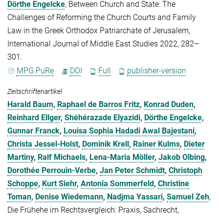
Dörthe Engelcke
, Between Church and State: The
Challenges of Reforming the Church Courts and Family
Law in the Greek Orthodox Patriarchate of Jerusalem,
International Journal of Middle East Studies 2022, 282–
301.
MPG.PuRe
DOI
Full
publisher-version
Zeitschriftenartikel
Harald Baum
,
Raphael de Barros Fritz
,
Konrad Duden
,
Reinhard Ellger
,
Shéhérazade Elyazidi
,
Dörthe Engelcke
,
Gunnar Franck
,
Louisa Sophia Hadadi Awal Bajestani
,
Christa Jessel-Holst
,
Dominik Krell
,
Rainer Kulms
,
Dieter
Martiny
,
Ralf Michaels
,
Lena-Maria Möller
,
Jakob Olbing
,
Dorothée Perrouin-Verbe
,
Jan Peter Schmidt
,
Christoph
Schoppe
,
Kurt Siehr
,
Antonia Sommerfeld
,
Christine
Toman
,
Denise Wiedemann
,
Nadjma Yassari
,
Samuel Zeh
,
Die Frühehe im Rechtsvergleich: Praxis, Sachrecht,