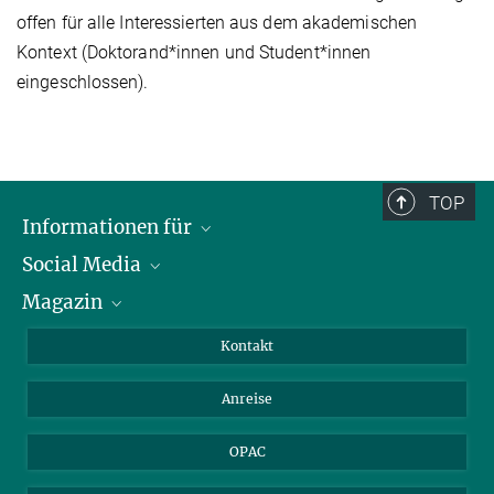
offen für alle Interessierten aus dem akademischen
Kontext (Doktorand*innen und Student*innen
eingeschlossen).
TOP
Informationen für
Social Media
Journalist*innen
Magazin
Stipendiat*innen
LinkedIn
Bibliotheksgäste
Instagram
Private Law Gazette
Kontakt
Bewerber*innen
Mastodon
Anreise
Gerichte und Behörden
OPAC