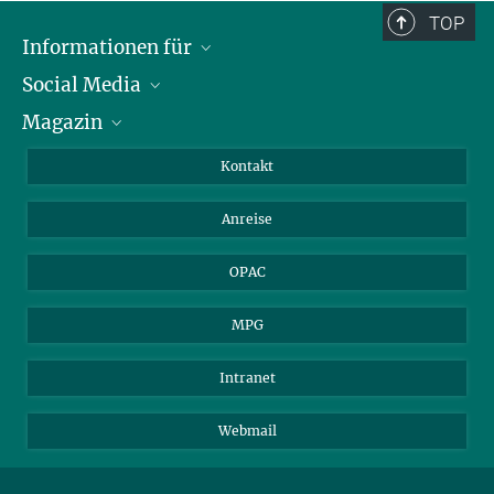
+49 40 419 00 - 344
TOP
hoppmann@mpipriv.de
Informationen für
Social Media
Journalist*innen
Magazin
Stipendiat*innen
LinkedIn
Bibliotheksgäste
Instagram
Private Law Gazette
Kontakt
Bewerber*innen
Mastodon
Anreise
Gerichte und Behörden
OPAC
MPG
Intranet
Webmail