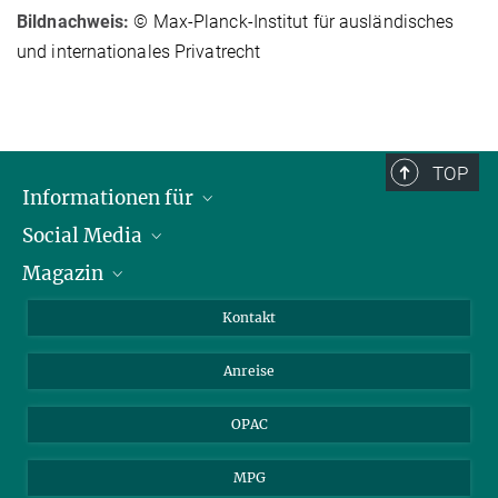
Bildnachweis:
© Max-Planck-Institut für ausländisches
und internationales Privatrecht
TOP
Informationen für
Social Media
Journalist*innen
Magazin
Stipendiat*innen
LinkedIn
Bibliotheksgäste
Instagram
Private Law Gazette
Kontakt
Bewerber*innen
Mastodon
Anreise
Gerichte und Behörden
OPAC
MPG