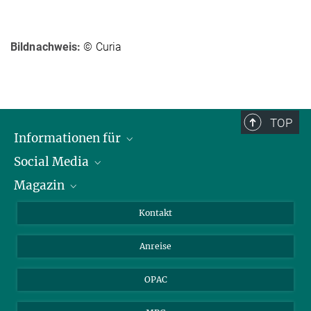
Bildnachweis:
© Curia
TOP
Informationen für
Social Media
Journalist*innen
Magazin
Stipendiat*innen
LinkedIn
Bibliotheksgäste
Instagram
Private Law Gazette
Kontakt
Bewerber*innen
Mastodon
Anreise
Gerichte und Behörden
OPAC