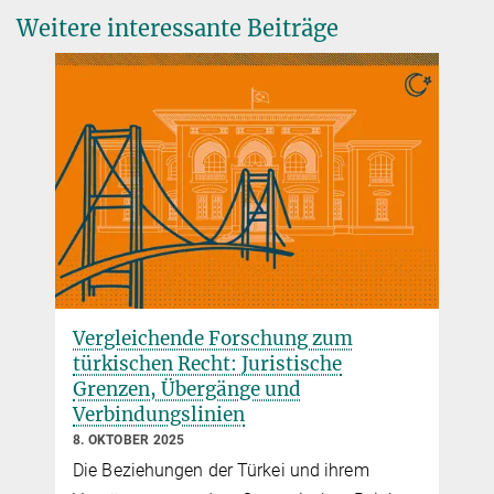
+49 40 419 00 - 463
Weitere interessante Beiträge
fleischer@mpipriv.de
Vergleichende Forschung zum
türkischen Recht: Juristische
Grenzen, Übergänge und
Verbindungslinien
8. OKTOBER 2025
Die Beziehungen der Türkei und ihrem