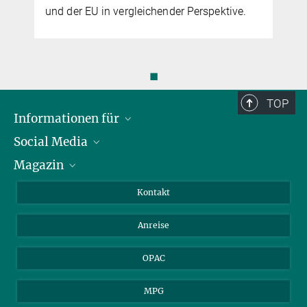
und der EU in vergleichender Perspektive.
◼
TOP
Informationen für
Social Media
Journalist*innen
Magazin
Stipendiat*innen
LinkedIn
Bibliotheksgäste
Instagram
Private Law Gazette
Kontakt
Bewerber*innen
Mastodon
Anreise
Gerichte und Behörden
OPAC
MPG