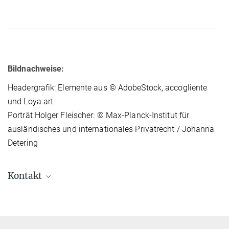
Bildnachweise:
Headergrafik: Elemente aus © AdobeStock, accogliente
und Loya.art
Porträt Holger Fleischer: © Max-Planck-Institut für
ausländisches und internationales Privatrecht / Johanna
Detering
Kontakt
Prof. Dr. Dr. h.c. Dr. h.c. Holger Fleischer, LL.M.
(Univ. of Michigan), Dipl.-Kfm.
Direktor