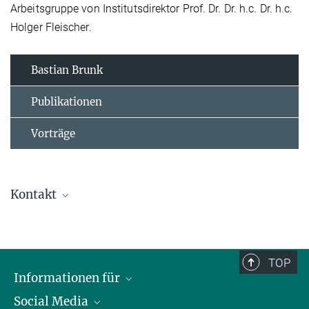
Arbeitsgruppe von Institutsdirektor Prof. Dr. Dr. h.c. Dr. h.c.
Holger Fleischer.
Bastian Brunk
Publikationen
Vorträge
Kontakt
Dr. Bastian Brunk
Wissenschaftlicher Referent
+49 40 419 00 - 345
TOP
brunk@mpipriv.de
Informationen für
Social Media
Journalist*innen