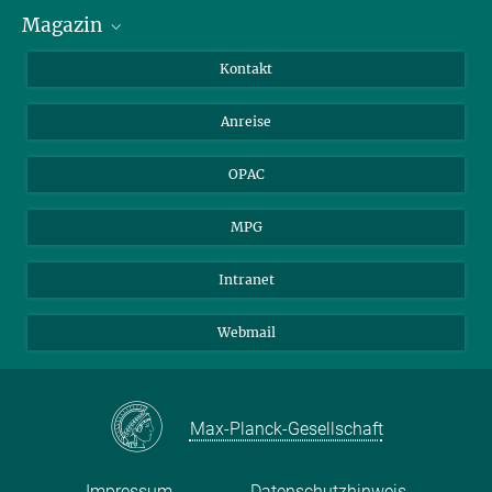
Magazin
Stipendiat*innen
LinkedIn
Bibliotheksgäste
Instagram
Private Law Gazette
Kontakt
Bewerber*innen
Mastodon
Anreise
Gerichte und Behörden
OPAC
MPG
Intranet
Webmail
Max-Planck-Gesellschaft
Impressum
Datenschutzhinweis