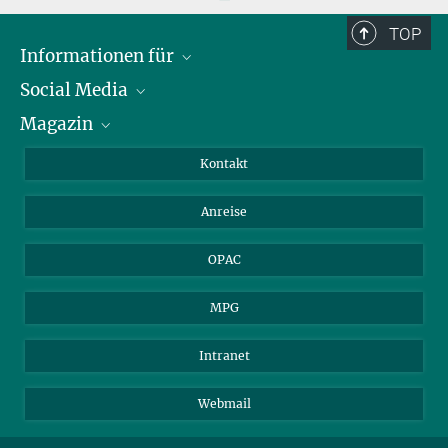
TOP
Informationen für
Social Media
Journalist*innen
Magazin
Stipendiat*innen
LinkedIn
Bibliotheksgäste
Instagram
Private Law Gazette
Kontakt
Bewerber*innen
Mastodon
Anreise
Gerichte und Behörden
OPAC
MPG
Intranet
Webmail