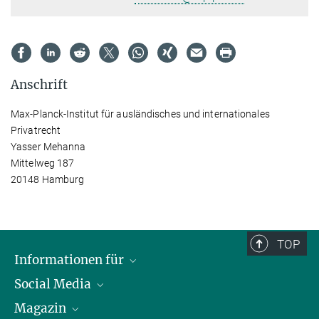
Anschrift
Max-Planck-Institut für ausländisches und internationales
Privatrecht
Yasser Mehanna
Mittelweg 187
20148 Hamburg
TOP
Informationen für
Social Media
Journalist*innen
Magazin
Stipendiat*innen
LinkedIn