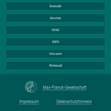
Bibliotheksgäste
Instagram
Private Law Gazette
Kontakt
Bewerber*innen
Mastodon
Anreise
Gerichte und Behörden
OPAC
MPG
Intranet
Webmail
Max-Planck-Gesellschaft
Impressum
Datenschutzhinweis