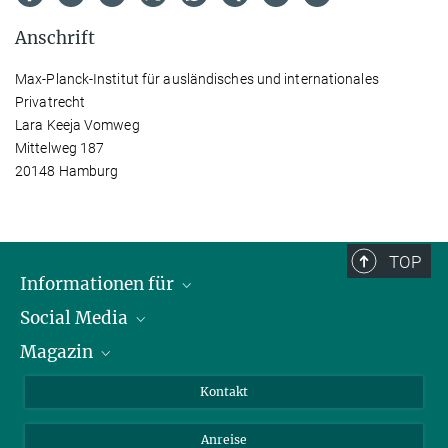
Anschrift
Max-Planck-Institut für ausländisches und internationales
Privatrecht
Lara Keeja Vomweg
Mittelweg 187
20148 Hamburg
TOP
Informationen für
Social Media
Journalist*innen
Magazin
Stipendiat*innen
LinkedIn
Bibliotheksgäste
Instagram
Private Law Gazette
Kontakt
Bewerber*innen
Mastodon
Anreise