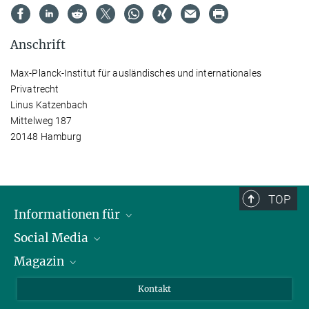
Anschrift
Max-Planck-Institut für ausländisches und internationales
Privatrecht
Linus Katzenbach
Mittelweg 187
20148 Hamburg
TOP
Informationen für
Social Media
Journalist*innen
Magazin
Stipendiat*innen
LinkedIn
Bibliotheksgäste
Instagram
Private Law Gazette
Kontakt
Bewerber*innen
Mastodon