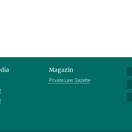
edia
Magazin
Private Law Gazette
m
n