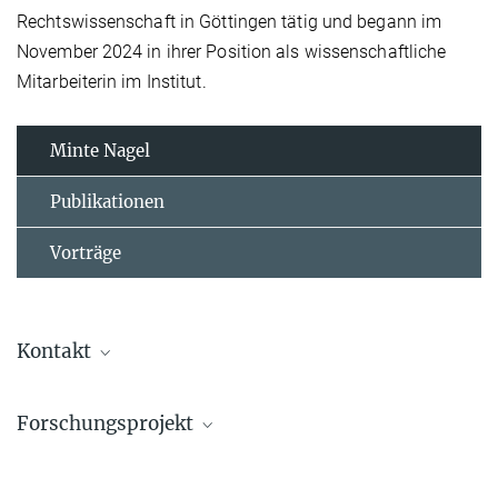
Rechtswissenschaft in Göttingen tätig und begann im
November 2024 in ihrer Position als wissenschaftliche
Mitarbeiterin im Institut.
Minte Nagel
Publikationen
Vorträge
Kontakt
Minte Nagel
Forschungsprojekt
Wissenschaftliche Assistentin
+49 40 419 00 - 407
Family affairs in comparative perspective
nagel@mpipriv.de