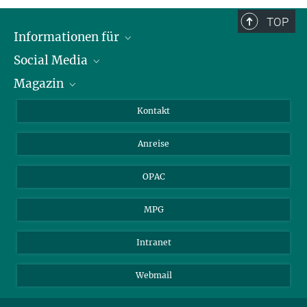
TOP
Informationen für
Social Media
Journalist*innen
Magazin
Stipendiat*innen
LinkedIn
Bibliotheksgäste
Instagram
Private Law Gazette
Kontakt
Bewerber*innen
Mastodon
Anreise
Gerichte und Behörden
OPAC
MPG
Intranet
Webmail