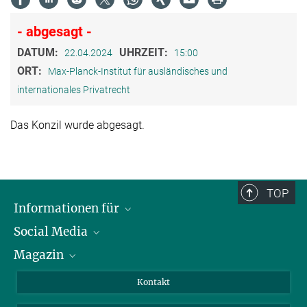
- abgesagt -
DATUM:
UHRZEIT:
22.04.2024
15:00
ORT:
Max-Planck-Institut für ausländisches und
internationales Privatrecht
Das Konzil wurde abgesagt.
TOP
Informationen für
Social Media
Journalist*innen
Magazin
Stipendiat*innen
LinkedIn
Bibliotheksgäste
Instagram
Private Law Gazette
Kontakt
Bewerber*innen
Mastodon