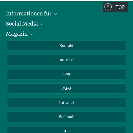
TOP
Informationen für
Social Media
Journalist*innen
Magazin
Stipendiat*innen
LinkedIn
Bibliotheksgäste
Instagram
Private Law Gazette
Kontakt
Bewerber*innen
Mastodon
Anreise
Gerichte und Behörden
OPAC
MPG
Intranet
Webmail
ICS