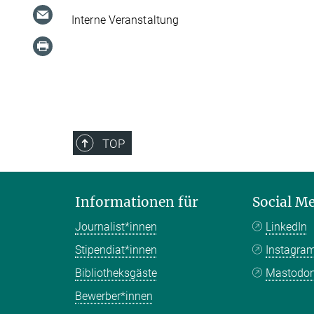
Interne Veranstaltung
TOP
Informationen für
Social M
Journalist*innen
LinkedIn
Stipendiat*innen
Instagra
Bibliotheksgäste
Mastodo
Bewerber*innen