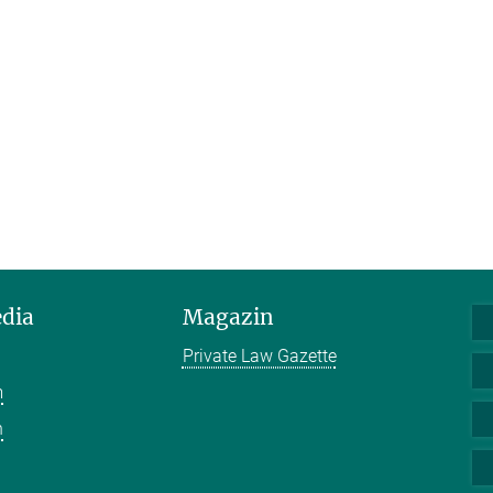
edia
Magazin
Private Law Gazette
m
n