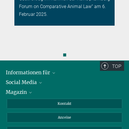
Forum on Comparative Animal Law“ am 6.
Februar 2025.
◼
TOP
Informationen für
Social Media
Journalist*innen
Magazin
Stipendiat*innen
LinkedIn
Bibliotheksgäste
Instagram
Private Law Gazette
Kontakt
Bewerber*innen
Mastodon
Anreise
Gerichte und Behörden