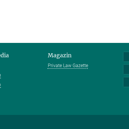
edia
Magazin
Private Law Gazette
m
n