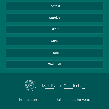
Bibliotheksgäste
Instagram
Private Law Gazette
Kontakt
Bewerber*innen
Mastodon
Anreise
Gerichte und Behörden
OPAC
MPG
Intranet
Webmail
Max-Planck-Gesellschaft
Impressum
Datenschutzhinweis