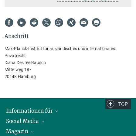
Anschrift
Max-Planck-Institut für ausländisches und internationales
Privatrecht
Diana Désirée Rausch
Mittelweg 187
20148 Hamburg
TOP
Informationen für
Social Media
Journalist*innen
Magazin
Stipendiat*innen
LinkedIn