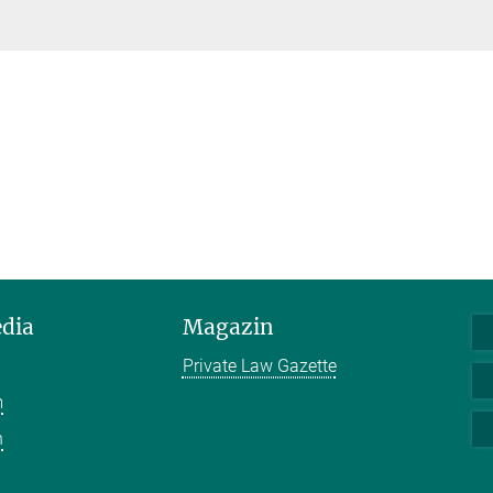
edia
Magazin
Private Law Gazette
m
n