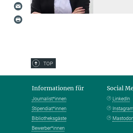
TOP
Informationen für
Social M
Journalist*innen
LinkedIn
Stipendiat*innen
Instagra
Bibliotheksgäste
Mastodo
Bewerber*innen