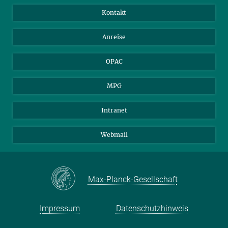
Bibliotheksgäste
Instagram
Private Law Gazette
Kontakt
Bewerber*innen
Mastodon
Anreise
Gerichte und Behörden
OPAC
MPG
Intranet
Webmail
Max-Planck-Gesellschaft
Impressum
Datenschutzhinweis