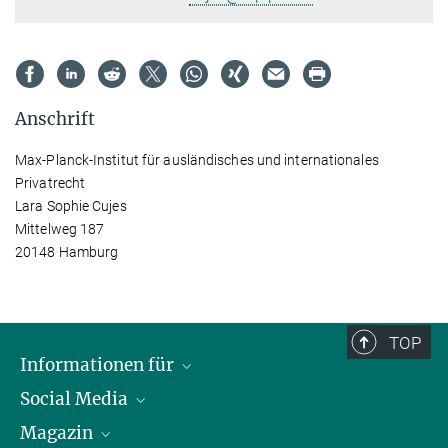
Anschrift
Max-Planck-Institut für ausländisches und internationales
Privatrecht
Lara Sophie Cujes
Mittelweg 187
20148 Hamburg
TOP
Informationen für
Social Media
Journalist*innen
Magazin
Stipendiat*innen
LinkedIn