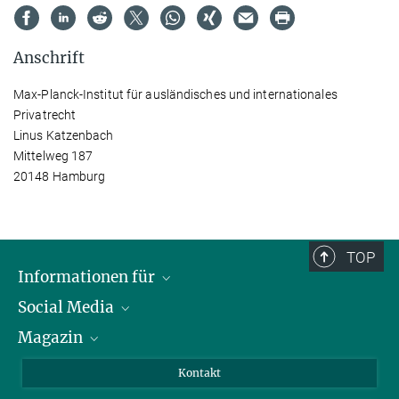
Anschrift
Max-Planck-Institut für ausländisches und internationales
Privatrecht
Linus Katzenbach
Mittelweg 187
20148 Hamburg
TOP
Informationen für
Social Media
Journalist*innen
Magazin
Stipendiat*innen
LinkedIn
Bibliotheksgäste
Instagram
Private Law Gazette
Kontakt
Bewerber*innen
Mastodon