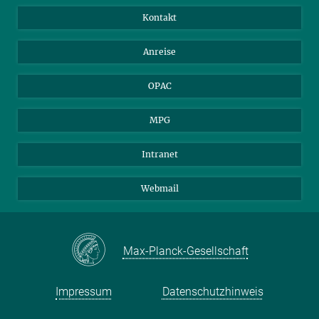
Bibliotheksgäste
Instagram
Private Law Gazette
Kontakt
Bewerber*innen
Mastodon
Anreise
Gerichte und Behörden
OPAC
MPG
Intranet
Webmail
Max-Planck-Gesellschaft
Impressum
Datenschutzhinweis