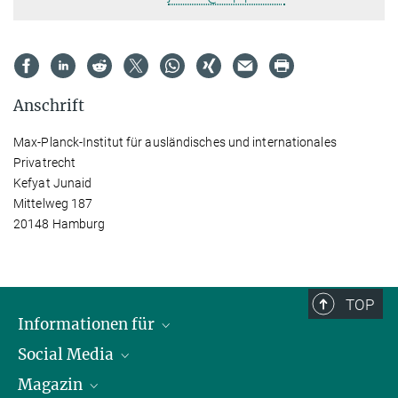
Anschrift
Max-Planck-Institut für ausländisches und internationales
Privatrecht
Kefyat Junaid
Mittelweg 187
20148 Hamburg
TOP
Informationen für
Social Media
Journalist*innen
Magazin
Stipendiat*innen
LinkedIn