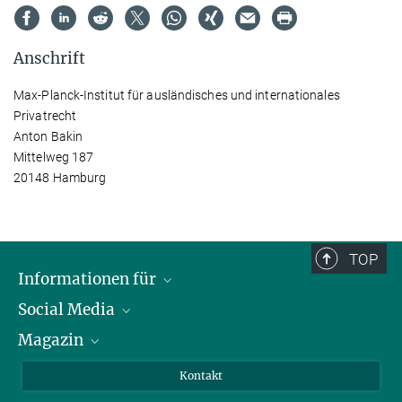
Anschrift
Max-Planck-Institut für ausländisches und internationales
Privatrecht
Anton Bakin
Mittelweg 187
20148 Hamburg
TOP
Informationen für
Social Media
Journalist*innen
Magazin
Stipendiat*innen
LinkedIn
Bibliotheksgäste
Instagram
Private Law Gazette
Kontakt
Bewerber*innen
Mastodon