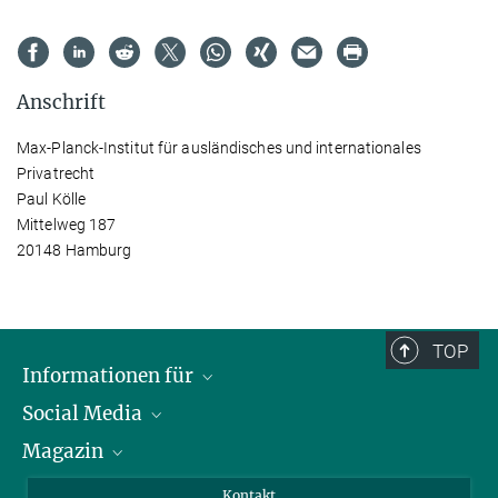
Anschrift
Max-Planck-Institut für ausländisches und internationales
Privatrecht
Paul Kölle
Mittelweg 187
20148 Hamburg
TOP
Informationen für
Social Media
Journalist*innen
Magazin
Stipendiat*innen
LinkedIn
Bibliotheksgäste
Instagram
Private Law Gazette
Kontakt