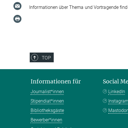
Informationen über Thema und Vortragende find
TOP
Informationen für
Social M
Journalist*innen
LinkedIn
Stipendiat*innen
Instagra
Bibliotheksgäste
Mastodo
Bewerber*innen