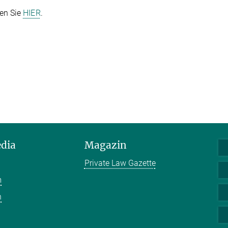
en Sie
HIER
.
edia
Magazin
Private Law Gazette
m
n