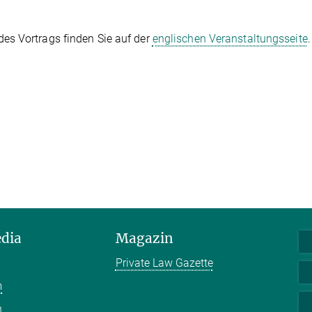
es Vortrags finden Sie auf der
englischen Veranstaltungsseite
.
edia
Magazin
Private Law Gazette
m
n