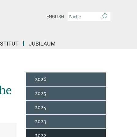
ENGLISH
NSTITUT
JUBILÄUM
2026
The
2025
2024
2023
2022