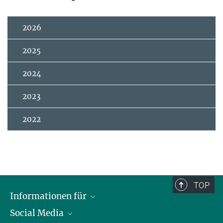
2026
2025
2024
2023
2022
TOP
Informationen für
Social Media
Journalist*innen