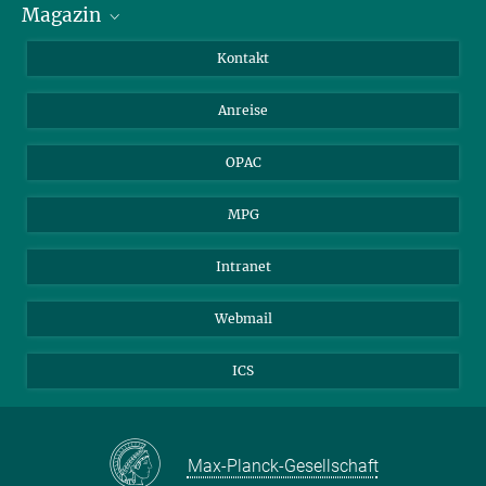
Magazin
Stipendiat*innen
LinkedIn
Bibliotheksgäste
Instagram
Private Law Gazette
Kontakt
Bewerber*innen
Mastodon
Anreise
Gerichte und Behörden
OPAC
MPG
Intranet
Webmail
ICS
Max-Planck-Gesellschaft