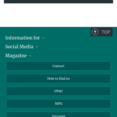
TOP
Information for
Social Media
Journalists
Magazine
Scholarship Recipients
LinkedIn
Library Guests
Instagram
Private Law Gazette
Contact
Applicants
Mastodon
How to find us
OPAC
MPG
Intranet