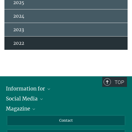
2025
2024
2023
2022
TOP
Information for
Social Media
Journalists
Magazine
Scholarship Recipients
LinkedIn
Library Guests
Instagram
Private Law Gazette
Contact
Applicants
Mastodon